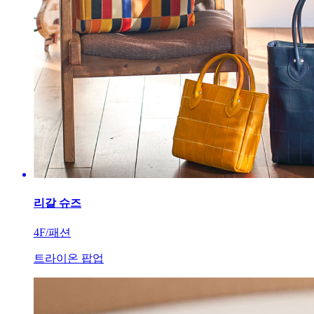
리갈 슈즈
4F/패션
트라이온 팝업