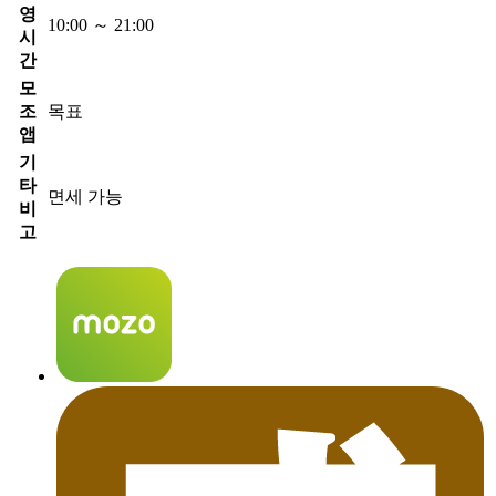
영
10:00 ～ 21:00
시
간
모
조
목표
앱
기
타
면세 가능
비
고