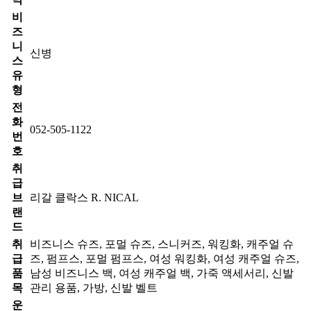
비
즈
니
신병
스
유
형
전
화
052-505-1122
번
호
취
급
브
리갈 클락스 R. NICAL
랜
드
취
비즈니스 슈즈, 포멀 슈즈, 스니커즈, 워킹화, 캐주얼 슈
급
즈, 펌프스, 포멀 펌프스, 여성 워킹화, 여성 캐주얼 슈즈,
품
남성 비즈니스 백, 여성 캐주얼 백, 가죽 액세서리, 신발
목
관리 용품, 가방, 신발 벨트
운