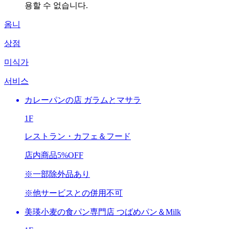
용할 수 없습니다.
옴니
상점
미식가
서비스
カレーパンの店 ガラムとマサラ
1F
レストラン・カフェ＆フード
店内商品
5%OFF
※一部除外品あり
※他サービスとの併用不可
美瑛小麦の食パン専門店 つばめパン＆Milk