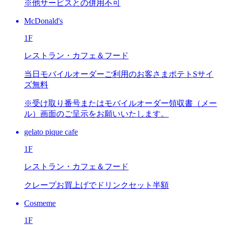
※他サービスとの併用不可
McDonald's
1F
レストラン・カフェ＆フード
当日モバイルオーダーご利用のお客さま
ポテトSサイ
ズ無料
※受け取り番号またはモバイルオーダー領収書（メー
ル）画面のご呈示をお願いいたします。
gelato pique cafe
1F
レストラン・カフェ＆フード
クレープお買上げで
ドリンクセット半額
Cosmeme
1F