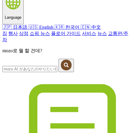
Language
🇯🇵
日本語
🇺🇸
English
🇰🇷
한국어
🇨🇳
中文
집
행사
상점
쇼핑 뉴스
플로어 가이드
서비스
뉴스
교통편/주
차
mozo로 뭘 할 건데?