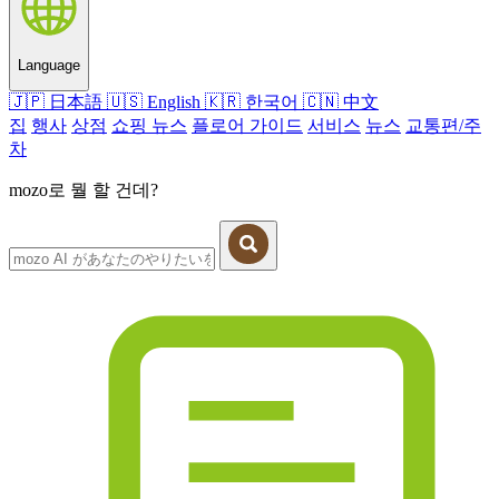
Language
🇯🇵
日本語
🇺🇸
English
🇰🇷
한국어
🇨🇳
中文
집
행사
상점
쇼핑 뉴스
플로어 가이드
서비스
뉴스
교통편/주
차
mozo로 뭘 할 건데?