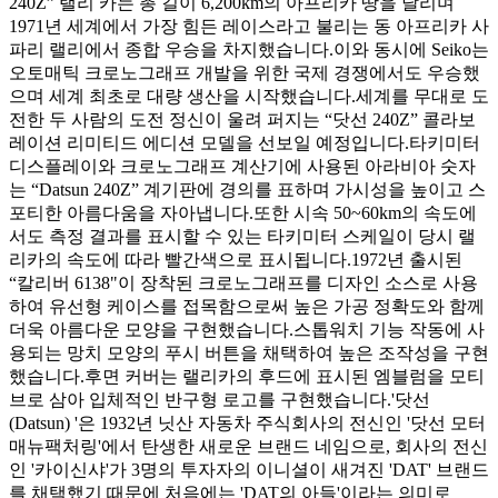
240Z” 랠리 카는 총 길이 6,200km의 아프리카 땅을 달리며
1971년 세계에서 가장 힘든 레이스라고 불리는 동 아프리카 사
파리 랠리에서 종합 우승을 차지했습니다.이와 동시에 Seiko는
오토매틱 크로노그래프 개발을 위한 국제 경쟁에서도 우승했
으며 세계 최초로 대량 생산을 시작했습니다.세계를 무대로 도
전한 두 사람의 도전 정신이 울려 퍼지는 “닷선 240Z” 콜라보
레이션 리미티드 에디션 모델을 선보일 예정입니다.타키미터
디스플레이와 크로노그래프 계산기에 사용된 아라비아 숫자
는 “Datsun 240Z” 계기판에 경의를 표하며 가시성을 높이고 스
포티한 아름다움을 자아냅니다.또한 시속 50~60km의 속도에
서도 측정 결과를 표시할 수 있는 타키미터 스케일이 당시 랠
리카의 속도에 따라 빨간색으로 표시됩니다.1972년 출시된
“칼리버 6138"이 장착된 크로노그래프를 디자인 소스로 사용
하여 유선형 케이스를 접목함으로써 높은 가공 정확도와 함께
더욱 아름다운 모양을 구현했습니다.스톱워치 기능 작동에 사
용되는 망치 모양의 푸시 버튼을 채택하여 높은 조작성을 구현
했습니다.후면 커버는 랠리카의 후드에 표시된 엠블럼을 모티
브로 삼아 입체적인 반구형 로고를 구현했습니다.'닷선
(Datsun) '은 1932년 닛산 자동차 주식회사의 전신인 '닷선 모터
매뉴팩처링'에서 탄생한 새로운 브랜드 네임으로, 회사의 전신
인 '카이신샤'가 3명의 투자자의 이니셜이 새겨진 'DAT' 브랜드
를 채택했기 때문에 처음에는 'DAT의 아들'이라는 의미로