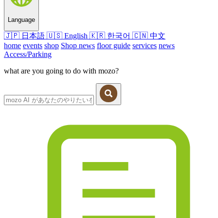
Language
🇯🇵
日本語
🇺🇸
English
🇰🇷
한국어
🇨🇳
中文
home
events
shop
Shop news
floor guide
services
news
Access/Parking
what are you going to do with mozo?