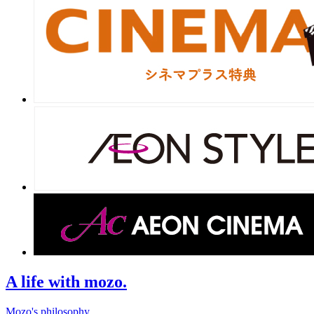
A life with mozo.
Mozo's philosophy