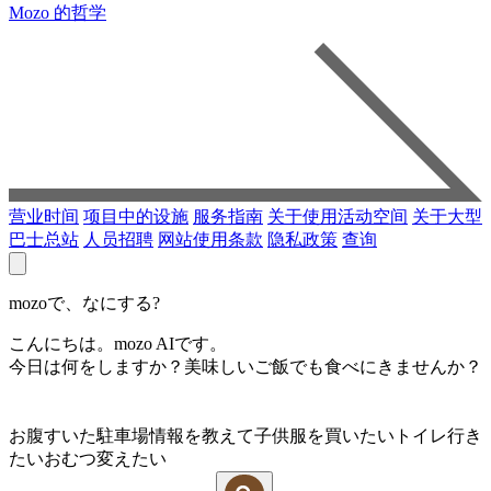
Mozo 的哲学
营业时间
项目中的设施
服务指南
关于使用活动空间
关于大型
巴士总站
人员招聘
网站使用条款
隐私政策
查询
mozoで、なにする?
こんにちは。mozo AIです。
今日は何をしますか？美味しいご飯でも食べにきませんか？
お腹すいた
駐車場情報を教えて
子供服を買いたい
トイレ行き
たい
おむつ変えたい