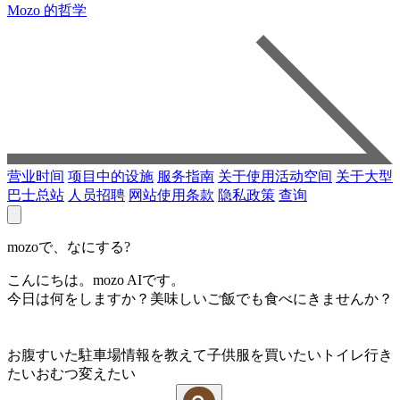
Mozo 的哲学
营业时间
项目中的设施
服务指南
关于使用活动空间
关于大型
巴士总站
人员招聘
网站使用条款
隐私政策
查询
mozoで、なにする?
こんにちは。mozo AIです。
今日は何をしますか？美味しいご飯でも食べにきませんか？
お腹すいた
駐車場情報を教えて
子供服を買いたい
トイレ行き
たい
おむつ変えたい