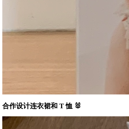
合作设计连衣裙和 T 恤 🐰