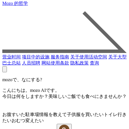
Mozo 的哲学
营业时间
项目中的设施
服务指南
关于使用活动空间
关于大型
巴士总站
人员招聘
网站使用条款
隐私政策
查询
mozoで、なにする?
こんにちは。mozo AIです。
今日は何をしますか？美味しいご飯でも食べにきませんか？
お腹すいた
駐車場情報を教えて
子供服を買いたい
トイレ行き
たい
おむつ変えたい