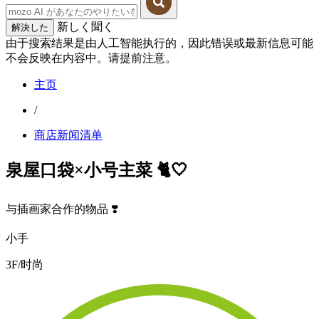
新しく聞く
解決した
由于搜索结果是由人工智能执行的，因此错误或最新信息可能
不会反映在内容中。请提前注意。
主页
/
商店新闻清单
泉屋口袋×小号主菜 🐈🤍
与插画家合作的物品 ❣️
小手
3F/时尚