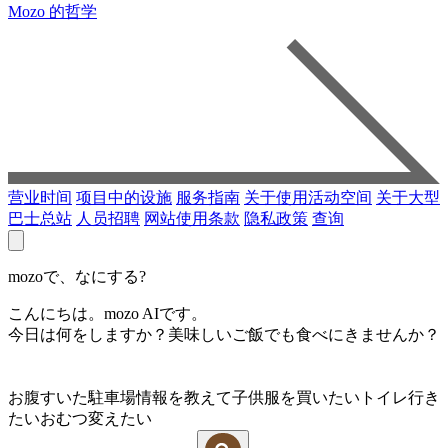
Mozo 的哲学
营业时间
项目中的设施
服务指南
关于使用活动空间
关于大型
巴士总站
人员招聘
网站使用条款
隐私政策
查询
mozoで、なにする?
こんにちは。mozo AIです。
今日は何をしますか？美味しいご飯でも食べにきませんか？
お腹すいた
駐車場情報を教えて
子供服を買いたい
トイレ行き
たい
おむつ変えたい