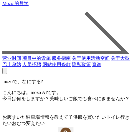
Mozo 的哲学
营业时间
项目中的设施
服务指南
关于使用活动空间
关于大型
巴士总站
人员招聘
网站使用条款
隐私政策
查询
mozoで、なにする?
こんにちは。mozo AIです。
今日は何をしますか？美味しいご飯でも食べにきませんか？
お腹すいた
駐車場情報を教えて
子供服を買いたい
トイレ行き
たい
おむつ変えたい