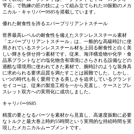
雫石」で熟練の匠の技によって組み立てられた10振動のメカ
ニカル・キャリバー9S85を搭載しています。
優れた耐食性を誇るエバーブリリアントスチール
世界最高レベルの耐食性を備えたステンレススチール素材
「エバーブリリアントスチール」は、一般的な高級時計に使
用されているステンレススチール材を上回る耐食性と白く美
しい輝きを併せ持つ素材です。従来、海洋構造物や化学・食
品系プラントなどの塩化物含有環境にさらされる設備などの
過酷な環境用に使われてきた素材で、腕時計のような装身具
に求められる要求品質を満たすことは困難でした。しかし、
いつの時代も長く愛用できる美しさを追求しているグランド
セイコーは、従来の製造工程を一から見直し、ケースとブレ
スレット双方への実用化に成功しました。
キャリバー9S85
精度の要となるパーツを素材から見直し、高速度振動に必要
なトルクと最大巻上時約55時間という実用的な持続時間を実
現したメカニカルムーブメントです。