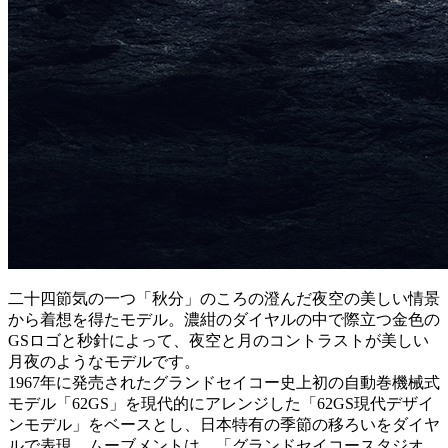
二十四節気の一つ「秋分」のころの澄んだ夜空の美しい情景
から着想を得たモデル。濃紺のダイヤルの中で際立つ金色の
GSロゴと秒針によって、夜空と月のコントラストが美しい
月夜のようなモデルです。
1967年に発売されたグランドセイコー史上初の自動巻機械式
モデル「62GS」を現代的にアレンジした「62GS現代デザイ
ンモデル」をベースとし、日本特有の季節の移ろいをダイヤ
ルで表現。ムーブメントは、「グランドセイコースタジオ