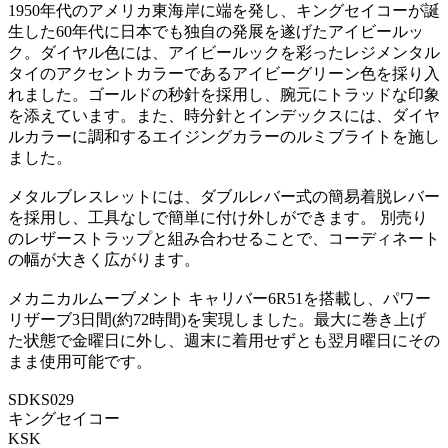
1950年代のアメリカ東海岸に端を発し、キングセイコーが誕
生した60年代に日本でも独自の発展を遂げたアイビールッ
ク。ダイヤル色には、アイビールックを彩ったレジメンタル
タイのアクセントカラーであるアイビーグリーン色を採り入
れました。ゴールドの秒針を採用し、腕元にトラッドな印象
を添えています。また、時分針とインデックスには、ダイヤ
ルカラーに調和するエイジングカラーのルミブライトを施し
ました。
メタルブレスレットには、ダブルレバー式の簡易着脱レバー
を採用し、工具なしで簡単に付け外しができます。 別売り
のレザーストラップと組み合わせることで、コーディネート
の幅が大きく広がります。
メカニカルムーブメント キャリバー6R51を搭載し、パワー
リザーブ3日間(約72時間)を実現しました。最大に巻き上げ
た状態で金曜日に外し、週末に着用せずとも翌月曜日にその
まま使用可能です。
SDKS029
キングセイコー
KSK