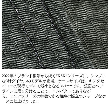
2022年のブランド復活から続く“KSK”シリーズに、シンプル
な3針ダイヤルのモデルが登場。ケースサイズは、キングセ
イコーの現行モデルで最小となる36.1mmです。鏡面とヘア
ラインに磨き分けることで、コンパクトでありなが
ら、“KSK”シリーズの特徴である稜線の際立つシャープなケ
ースに仕上げました。