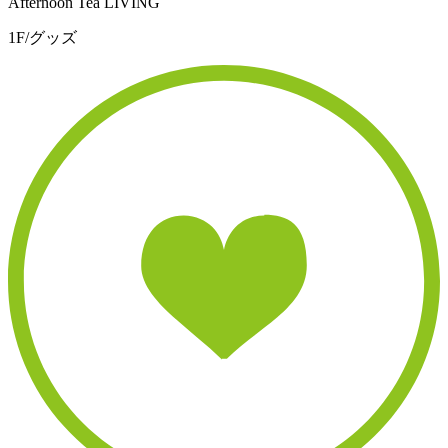
Afternoon Tea LIVING
1F/グッズ