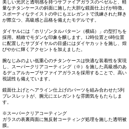
美しい光沢と透明感を持つサファイアガラスのベゼルと、軽
量なチタンケースの斜面に施した大胆な鏡面仕上げが特徴。
スポーティなテイストの中にもエレガントで洗練された輝き
が際立つ、高級感と品格を備えたモデルです。
ダイヤルには「ホリゾンタルパターン（横縞）」の型打ちを
採用。精緻でモダンな印象を醸します。12時位置と6時位置
に配置したサブダイヤルの目盛にはダイヤカットを施し、煌
びやかに輝くアクセントを加えました。
腕なじみのよい低重心のチタンケースは快適な装着性を実現
し、スーパークリアコーティング（※）を施した高級感のあ
るデュアルカーブサファイアガラスを採用することで、高い
視認性も備えています。
鏡面仕上げとヘアライン仕上げのパーツを組み合わせた5列
ブレスレットが、腕元にエレガントな雰囲気をもたらしま
す。
※スーパークリアコーティング
ガラスの表裏両面に無反射コーティング処理を施した透明被
膜。