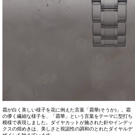
霜が白く美しい様子を花に例えた言葉「霜華(そうか)」。霜
の儚く繊細な様子を、「霜華」という言葉をテーマに型打ち
模様で表現しました。ダイヤカットが施された針やインデッ
クスの煌めきは、美しさと視認性の調和のとれたダイヤルデ