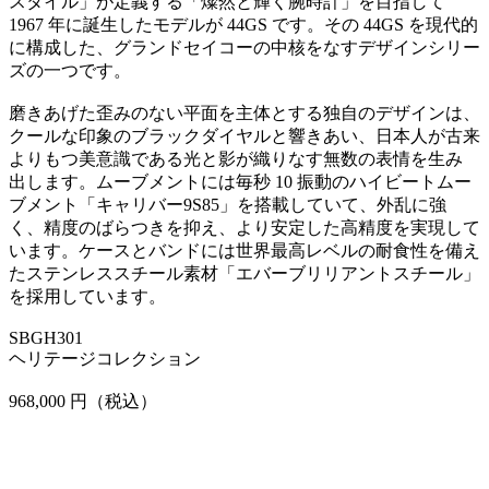
スタイル」が定義する「燦然と輝く腕時計」を目指して
1967 年に誕生したモデルが 44GS です。その 44GS を現代的
に構成した、グランドセイコーの中核をなすデザインシリー
ズの一つです。
磨きあげた歪みのない平面を主体とする独自のデザインは、
クールな印象のブラックダイヤルと響きあい、日本人が古来
よりもつ美意識である光と影が織りなす無数の表情を生み
出します。ムーブメントには毎秒 10 振動のハイビートムー
ブメント「キャリバー9S85」を搭載していて、外乱に強
く、精度のばらつきを抑え、より安定した高精度を実現して
います。ケースとバンドには世界最高レベルの耐食性を備え
たステンレススチール素材「エバーブリリアントスチール」
を採用しています。
SBGH301
ヘリテージコレクション
968,000 円（税込）