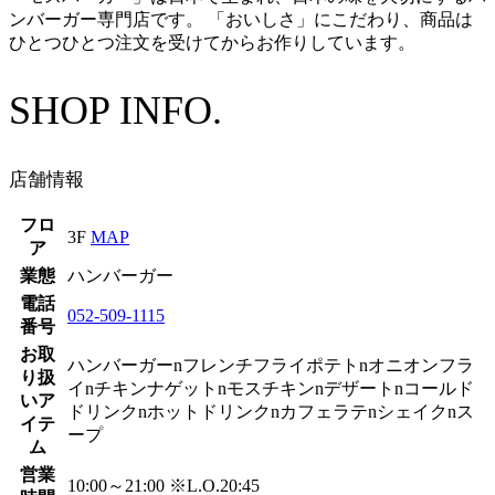
ンバーガー専門店です。 「おいしさ」にこだわり、商品は
ひとつひとつ注文を受けてからお作りしています。
SHOP INFO.
店舗情報
フロ
3F
MAP
ア
業態
ハンバーガー
電話
052-509-1115
番号
お取
ハンバーガーnフレンチフライポテトnオニオンフラ
り扱
イnチキンナゲットnモスチキンnデザートnコールド
いア
ドリンクnホットドリンクnカフェラテnシェイクnス
イテ
ープ
ム
営業
10:00～21:00 ※L.O.20:45