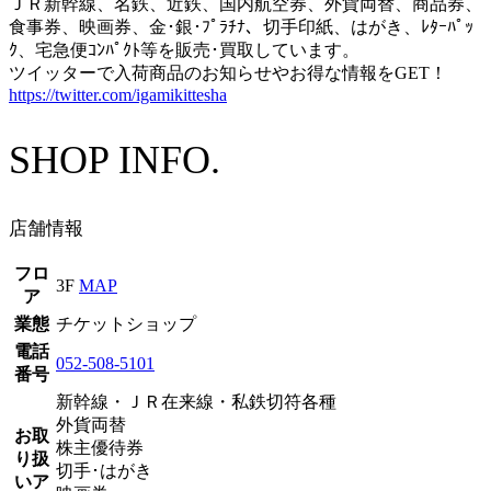
ＪＲ新幹線、名鉄、近鉄、国内航空券、外貨両替、商品券、
食事券、映画券、金･銀･ﾌﾟﾗﾁﾅ、切手印紙、はがき、ﾚﾀｰﾊﾟｯ
ｸ、宅急便ｺﾝﾊﾟｸﾄ等を販売･買取しています。
ツイッターで入荷商品のお知らせやお得な情報をGET！
https://twitter.com/igamikittesha
SHOP INFO.
店舗情報
フロ
3F
MAP
ア
業態
チケットショップ
電話
052-508-5101
番号
新幹線・ＪＲ在来線・私鉄切符各種
外貨両替
お取
株主優待券
り扱
切手･はがき
いア