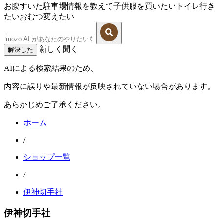
お腹すいた
駐車場情報を教えて
子供服を買いたい
トイレ行き
たい
おむつ変えたい
新しく聞く
解決した
AIによる検索結果のため、
内容に誤りや最新情報が反映されていない場合があります。
あらかじめご了承ください。
ホーム
/
ショップ一覧
/
伊神切手社
伊神切手社