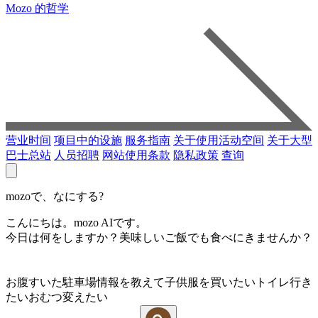
Mozo 的哲学
营业时间
项目中的设施
服务指南
关于使用活动空间
关于大型
巴士总站
人员招聘
网站使用条款
隐私政策
查询
mozoで、なにする?
こんにちは。mozo AIです。
今日は何をしますか？美味しいご飯でも食べにきませんか？
お腹すいた
駐車場情報を教えて
子供服を買いたい
トイレ行き
たい
おむつ変えたい