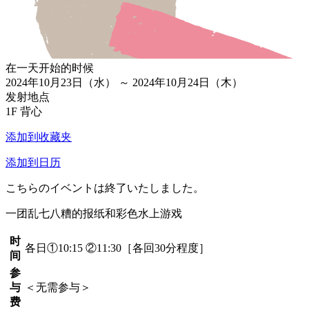
在一天开始的时候
2024年10月23日（水） ～ 2024年10月24日（木）
发射地点
1F 背心
添加到收藏夹
添加到日历
こちらのイベントは終了いたしました。
一团乱七八糟的报纸和彩色水上游戏
时
各日①10:15 ②11:30［各回30分程度］
间
参
与
＜无需参与＞
费